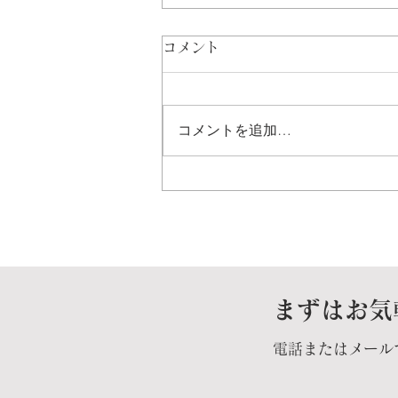
コメント
コメントを追加…
福岡県大牟田市役所様へ、
「上司向けメンター制度説明
会」、「メンター研修」、
「(メンター・メンティ)キッ
まずはお気
クオフ研修」の3研修を、朝
電話またはメール
から1日中、参加人数90人を
対象に実施してきました。全