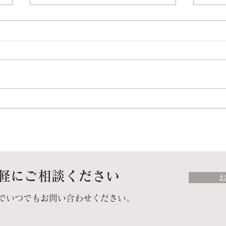
福岡商工会議所にて、「メン
北海
ター制度説明会」を実施して
様の
きました。
修を
軽にご相談ください
でいつでもお問い合わせください。