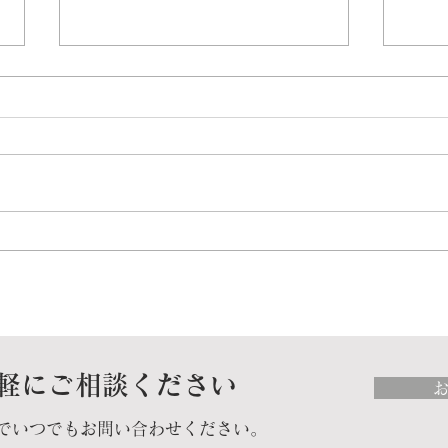
今年も長崎県・福岡県・佐賀
福岡
県の約70社250名の新入社員
ター
研修を実施しました。
きま
軽にご相談ください
でいつでもお問い合わせください。