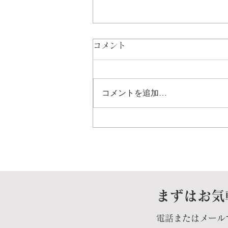
コメント
コメントを追加…
福岡県大牟田市役所様へ、
「上司向けメンター制度説明
会」、「メンター研修」、
「(メンター・メンティ)キッ
まずはお気
クオフ研修」の3研修を、朝
電話またはメール
から1日中、参加人数90人を